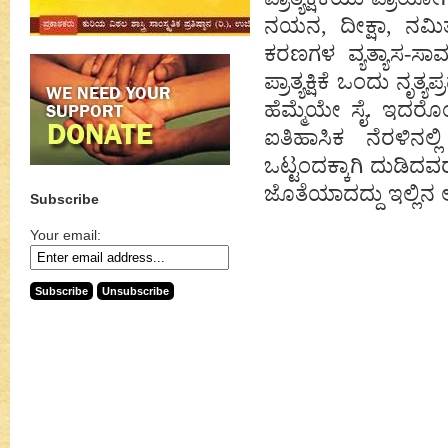
ನಯನ, ದೀಕ್ಷಾ, ನಮ
ಕರಣಗಳ ವ್ಯತ್ಯಾಸ-ಸಾ
ಪ್ರಾತ್ಯಕ್ಷಿಕೆ ಒಂದು ನೃ
ಹೆಮ್ಮೆಯೇ ಸೈ. ಇದರ
ಐತಿಹಾಸಿಕ ನೆರಳಿನಲ
ಒಟ್ಟಂದಕ್ಕಾಗಿ ದುಡಿದ
ಜೊತೆಯಾದದ್ದು ಇಲ್ಲಿ
Subscribe
Your email: