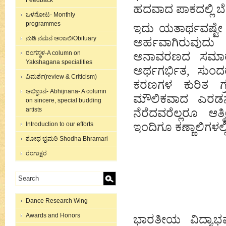
Feedback
ಹದವಾದ ಪಾಕದಲ್ಲಿ ಬ
ಒಳನೋಟ- Monthly
programmes
ಇದು ಯತಾರ್ಥವಷ್ಟೇ ಅಲ
ನುಡಿ ನಮನ ಅಂಜಲಿ/Obituary
ಅರ್ಹವಾಗಿರುವುದ
ರಂಗಸ್ಥಳ-A column on
ಅನಾವರಣದ ಸಮಾರಂ
Yakshagana specialities
ಅರ್ಥಗರ್ಭಿತ, ಸುಂದ
ವಿಮರ್ಶೆ(review & Criticism)
ಕರಣಗಳ ಕುರಿತ ಗ
ಅಭಿಜ್ಞಾನ- Abhijnana- A column
ಮೌಲಿಕವಾದ ಎರಡನೇ
on sincere, special budding
artists
ನೆರೆದವರೆಲ್ಲರೂ ಆತ್
Introduction to our efforts
ಇಂದಿಗೂ ಕಣ್ಣಾಲಿಗಳಲ್ಲ
ಶೋಧ ಭ್ರಮರಿ Shodha Bhramari
ರಂಗಾಕ್ಷರ
Dance Research Wing
Awards and Honors
ಭಾರತೀಯ ವಿದ್ಯಾಭವ