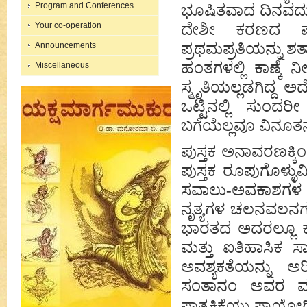
Program and Conferences
ಭೂಷಿತವಾದ ದಿನವದು. 
Your co-operation
ದೇಶೀ ಕರಣದ ಪುಸ್
ಪ್ರಥಮಪ್ರತಿಯನ್ನು ಶತ
Announcements
ಹಂತಗಳಲ್ಲಿ ಕಾಣ್ಕೆ ನೀ
Miscellaneous
ಸ್ಮೃತಿಯಲ್ಲಡಗಿದ್
ಒಟ್ಟಿನಲ್ಲಿ ಸುಂ
ಬಗೆಯೆಲ್ಲವೂ ವಿನೂತನವಾ
ಪುಸ್ತಕ ಅನಾವರಣಕ್ಕ
ಪುಸ್ತಕ ರೂಪುಗೊಳ್ಳ
ಸವಾಲು-ಅವಕಾಶಗಳ ಬಗ್
ನೃತ್ಯಗಳ ಚಲನವಲನಗಳ
ಭಾರತದ ಅದರಲ್ಲೂ ಕರ
ಮತ್ತು ಐತಿಹಾಸಿಕ ಸ
ಅವಶ್ಯಕತೆಯನ್ನು ಅ
ಸಂತಾನಂ ಅವರ 
ಪ್ರಾತ್ಯಕ್ಷಿಕೆಯು ಪ್ರಾಯ