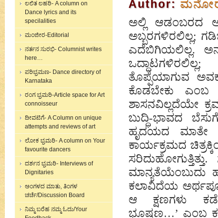
Author:
ಮನೋರಮ
ಲಲಿತ ಲಹರಿ- A column on
Dance lyrics and its
ಅಲ್ಲಿ ಆಡಂಬರದ ಅ
specilalities
ಅಬ್ಬರಗಳಿರಲಿಲ್ಲ; ಗ
ಮಂಜೀರ-Editorial
ಎದೆಬಿಗಿಯಲಿಲ್ಲ. 
ನರ್ತನ ಸುರಭಿ- Columnist writes
here…
ಒದ್ದಾಟಗಳಿರಲಿಲ್
ಪರಿಭ್ರಮಣ- Dance directory of
ತೊಪ್ಪೆಯಾಗುವ ಅವಕಾ
Karnataka
ಕೊಡಬೇಕು ಎಂಬ ಸ
ರಂಗ ಭ್ರಮರಿ-Article space for Art
ಶಾಸನವಿಲ್ಲದೆಯೇ ಕ್ರ
connoisseur
ಬುದ್ಧಿ-ಭಾವದ ಬೆಸುಗ
ದೀವಟಿಗೆ- A Column on unique
attempts and reviews of art
ಹೃದಯದ ಮಾತೇ ಧ್ವನ
ಲೋಕ ಭ್ರಮರಿ- A column on Your
ಕಾರ್ಯಕ್ರಮದ ಚಿತ್ರಕ
favourite dancers
ಸರಿದುಹೋಗುತ್ತಿತ್ತ
ದರ್ಶನ ಭ್ರಮರಿ- Interviews of
ಮಾನ್ಯತೆಯೆಂಬುದು ಹ
Dignitaries
ಕಲಾವಿದೆಯ ಅರ್ಥಪೂ
ಅಂಗಳದ ಮಾತು, ತಿಂಗಳ
ಚರ್ಚೆ/Discussion Board
ಆ ಕ್ಷಣಗಳು ಕಡೆದ
ನಿಮ್ಮ ಬರೆಹ ನಮ್ಮ ಓದು/Your
ಭೂಷಣ…
’
ಎಂಬ ಕವಿವ