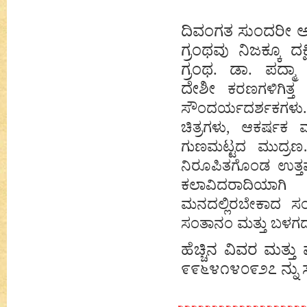
ದಿವಂಗತ ಸುಂದರೀ ಅ
ಗ್ರಂಥವು ನಿಜಕ್ಕೂ ದ
ಗ್ರಂಥ. ಡಾ. ಪದ್ಮಾ
ದೇಶೀ
ಕರಣಗಳಿಗಿತ್
ಸೌಂದರ್ಯದರ್ಶಕಗಳು. 
ಚಿತ್ರಗಳು, ಆಕರ್ಷಕ 
ಗುಣಮಟ್ಟದ ಮುದ್ರಣ…ಒಟ
ನಿರೂಪಿತಗೊಂಡ ಉತ್ತ
ಕಲಾವಿದರಾದಿಯಾಗಿ 
ಮನದಲ್ಲಿರಬೇಕಾದ ಸಂಗ
ಸಂತಾನಂ ಮತ್ತು ಬಳಗದ
ಹೆಚ್ಚಿನ ವಿವರ ಮತ್ತು
೯೯೬೪೧೪೦೯೨೭ ನ್ನು 