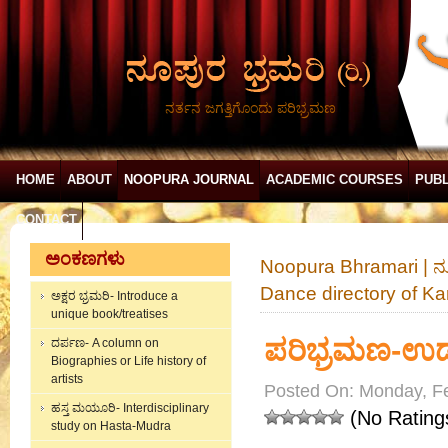
ನರ್ತನ ಜಗತ್ತಿಗೊಂದು ಪರಿಭ್ರಮಣ
HOME
ABOUT
NOOPURA JOURNAL
ACADEMIC COURSES
PUBL
CONTACT
ಅಂಕಣಗಳು
Noopura Bhramari | ನ
Dance directory of K
ಅಕ್ಷರ ಭ್ರಮರಿ- Introduce a
unique book/treatises
ಪರಿಭ್ರಮಣ-ಉಡ
ದರ್ಪಣ- A column on
Biographies or Life history of
artists
Posted On: Monday, Fe
ಹಸ್ತ ಮಯೂರಿ- Interdisciplinary
(No Rating
study on Hasta-Mudra