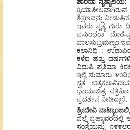
ಶಾರದಾ ನೃತ್ಯಾಲಯ
ಕ್ರಿಯಾಶೀಲವಾಗಿರುವ ಈ
ಶಿಕ್ಷಣವನ್ನು ನೀಡುತ್ತ
ಇವರು ನೃತ್ಯ ಗುರು ದಿ
ವಸುಂಧರಾ ದೊರೆಸ್ವಾ
ಬಾಲಸುಬ್ರಮಣ್ಯಂ ಇವರಲ್
ಕಲಾನಿಧಿ : ಉಡುಪಿಯ ಕ
ಕಳೆದ ಹತ್ತು ವರ್ಷಗ
ವಿದುಷಿ ಪ್ರತಿಮಾ ಕಿ
ಇಲ್ಲಿ ಸುಮಾರು ೪೦ರಿಂದ
ಸ್ವತ: ಚಿತ್ರಕಲಾವ
ಛಾಯಾಚಿತ್ರ ಪತ್ರಿಕ
ಪ್ರದರ್ಶನ ನೀಡಿದ್ದಾರೆ.
ಶ್ರೀದೇವಿ ನಾಟ್ಯಾಂಜಲಿ,
ಜಿಲ್ಲೆ ಬ್ರಹ್ಮಾವರದಲ್ಲ
ಸಂಸ್ಥೆಯನ್ನು ೧೯೯೮ರಲ್