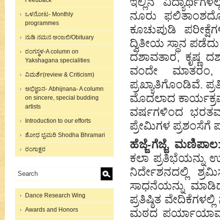
ಇಲ್ಲಿನ ವಿದ್ಯಾರ್ಥಿಗ
Feedback
ನೂರು ಫಲಿತಾಂಶದೊಂದ
ಒಳನೋಟ- Monthly
programmes
ಕೂಚುಪುಡಿ ಪರೀಕ್ಷೆಗ
ನುಡಿ ನಮನ ಅಂಜಲಿ/Obituary
ದ್ವಿತೀಯ ಸ್ಥಾನ ಪಡೆದು 
ರಂಗಸ್ಥಳ-A column on
ದಶಾವತಾರ, ಕೃಷ್ಣ ದರ್
Yakshagana specialities
ವಂದೇ ಮಾತರಂ, ಸ
ವಿಮರ್ಶೆ(review & Criticism)
ಪ್ರಖ್ಯಾತಿಗೊಂಡಿವೆ. ಪ್
ಅಭಿಜ್ಞಾನ- Abhijnana- A column
ಮೊದಲಾದ ಕಾರ್ಯಕ್ರಮಗ
on sincere, special budding
artists
ವರ್ಷಗಳಿಂದ ಭರತಮುನ
Introduction to our efforts
ಪ್ರೇಮಿಗಳ ಪ್ರಶಂಸೆಗೆ ಪ
ಶೋಧ ಭ್ರಮರಿ Shodha Bhramari
ಹೆಜ್ಜೆ-ಗೆಜ್ಜೆ, ಮಣಿಪಾ
ರಂಗಾಕ್ಷರ
ಕಲಾ ಪ್ರತಿಭೆಯನ್ನು 
ನಿರ್ದೇಶನದಲ್ಲಿ ಶ್ರಮಿ
ಸಾಧನೆಯನ್ನು ಮಾಡಿದ
Dance Research Wing
ಪ್ರತಿಷ್ಠಿತ ವೇದಿಕೆಗಳಲ
Awards and Honors
ಮಠದ ಪರ್ಯಾಯಾವಧಿಯಲ