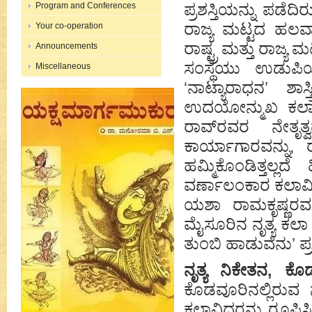
Program and Conferences
ಪ್ರಶಸ್ತಿಯನ್ನು ಪಡೆದಿ
ರಾಜ್ಯ ಮಟ್ಟದ ಹಲವಾ
Your co-operation
ರಾಷ್ಟ್ರ ಮತ್ತು ರಾಜ್ಯ ಮಟ್ಟ
Announcements
ಸಂಸ್ಥೆಯು ಉಡುಪಿ
Miscellaneous
‘ನಾಟ್ಯಾರಾಧನ’ ಶಾಸ
ಉದಯೋನ್ಮುಖ ಕಲಾವಿದ
ರಾವ್‌ರವರ ನೇತೃ
ಕಾರ್ಯಾಗಾರವನ್ನು, ರ
ಹಮ್ಮಿಕೊಂಡಿತ್ತಲ್ಲದೆ
ವರ್ಣಾಲಂಕಾರ ಕಲಾವಿದರ
ಯಶಾ ರಾಮಕೃಷ್ಣರವರ ಪ
ಮೈಸೂರಿನ ನೃತ್ಯ ಕಲಾ 
ತುಂಬಿ ಹಾಡುವೆನು’ ಪ್ರಶಸ
ನೃತ್ಯ ನಿಕೇತನ, ಕೊ
ಕೊಡವೂರಿನಲ್ಲಿರುವ 
ಕಲಾವಿದರನ್ನು ರೂಪಿ