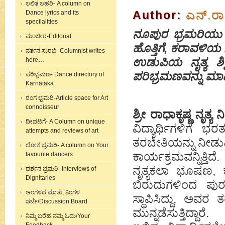
ಲಲಿತ ಲಹರಿ- A column on
Author:
ಎನ್.ರಾ
Dance lyrics and its
specilalities
ನೂಪುರ ಭ್ರಮರಿಯು
ಮಂಜೀರ-Editorial
ಹೊತ್ತಿಗೆ, ಕರಾವಳಿಯ 
ನರ್ತನ ಸುರಭಿ- Columnist writes
ಉಡುಪಿಯ ನೃತ್ಯ ಶಿ
here…
ಪರಿಭ್ರಮಣವನ್ನು ಮ
ಪರಿಭ್ರಮಣ- Dance directory of
Karnataka
ರಂಗ ಭ್ರಮರಿ-Article space for Art
connoisseur
ಶ್ರೀ ರಾಧಾಕೃಷ್ಣ ನೃತ್ಯ
ದೀವಟಿಗೆ- A Column on unique
ವಿದ್ಯಾರ್ಥಿಗಳಿಗೆ 
attempts and reviews of art
ತರಬೇತಿಯನ್ನು ನೀಡುತ್
ಲೋಕ ಭ್ರಮರಿ- A column on Your
ಕಾರ್ಯಕ್ರಮವನ್ನಿತ್ತಿದ
favourite dancers
ನೃತ್ಯಕಲಾ ಭೂಷಣ, ಕ
ದರ್ಶನ ಭ್ರಮರಿ- Interviews of
Dignitaries
ಬಿರುದುಗಳಿಂದ ಪುರಸ
ಅಂಗಳದ ಮಾತು, ತಿಂಗಳ
ಸ್ಥಾಪಿಸಿದ್ದು, ಅವ
ಚರ್ಚೆ/Discussion Board
ಮುನ್ನಡೆಸುತ್ತಿದ್ದಾರೆ.
ನಿಮ್ಮ ಬರೆಹ ನಮ್ಮ ಓದು/Your