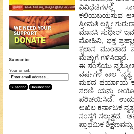
ವಿವಿಧೆಡೆಗಳಲ್ಲಿ ಸ
ಕಲಿಯಬಯಸುವ ಆಸಕ್ತ 
ಶ್ರೀಮತಿ ಲಕ್ಷ್ಮೀ ಗುರ
ಮಾನಸಿ ಸುಧೀರ್ ಇವರು 
ಮೋಹಿನಿ, ಭಕ್ತ ಪ್ರಹ್
ಕೈಲಾಸ ಮುಂತಾದ ನೃ
ಮೆಚ್ಚುಗೆ ಗಳಿಸಿದ್ದಾರೆ.
Subscribe
ಈ ಸಂಸ್ಥೆಯು ನೃತ್ಯ
Your email:
ವರ್ಷಗಳ ಕಾಲ ‘ನೃತ್
ಮಠದ ಪರ್ಯಾಯ ಕಾಲದಲ್
ಸರಣಿ ಯನ್ನು ಆಯೋಜಿಸ
ಪರಿಚಯಿಸಿದೆ. ಉಡುಪಿಯ
ಅಖಿಲ ಕರ್ನಾಟಕ ನೃತ
ಸಂಸ್ಥೆಗೆ ಸಲ್ಲುತ್ತದೆ
ಪ್ರಾಥಮಿಕ ಶಿಕ್ಷಣವನ್ನು