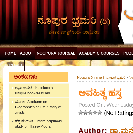
ನರ್ತನ ಜಗತ್ತಿಗೊಂದು ಪರಿಭ್ರಮಣ
HOME
ABOUT
NOOPURA JOURNAL
ACADEMIC COURSES
PUBL
CONTACT
ಅಂಕಣಗಳು
Noopura Bhramari | ನೂಪುರ ಭ್ರಮರಿ
>
No
ಅಕ್ಷರ ಭ್ರಮರಿ- Introduce a
ಅವಹಿತ್ಥ ಹಸ್ತ
unique book/treatises
ದರ್ಪಣ- A column on
Posted On: Wednesday
Biographies or Life history of
(No Rating
artists
ಹಸ್ತ ಮಯೂರಿ- Interdisciplinary
study on Hasta-Mudra
Author:
ಡಾ.ಮನ