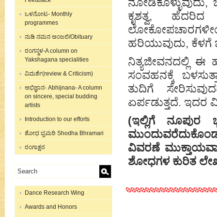
ನೋಡಿಕೊಳ್ಳುವುದು, ಚ
Feedback
ಕೃಶತ್ವ, ಹೆದರಿದ
ಒಳನೋಟ- Monthly
programmes
ಲೋಕೋಪಚಾರಗಳೀಂದ
ನುಡಿ ನಮನ ಅಂಜಲಿ/Obituary
ಹರಿಯುವುದು, ಕೆಳಗೆ ಬ
ರಂಗಸ್ಥಳ-A column on
ನಿತ್ಯಜೀವನದಲ್ಲಿ ಈ
Yakshagana specialities
ಸಂವಹನಕ್ಕೆ ಬಳಸುತ್ತ
ವಿಮರ್ಶೆ(review & Criticism)
ತುದಿಗೆ ಸೇರಿಸುವ
ಅಭಿಜ್ಞಾನ- Abhijnana- A column
on sincere, special budding
ಏರ್ಪಡುತ್ತದೆ. ಇದರ 
artists
(ಇಲ್ಲಿಗೆ ನೂಪುರ
Introduction to our efforts
ಮುಂದುವರೆದುಕೊಂಡು
ಶೋಧ ಭ್ರಮರಿ Shodha Bhramari
ವಿವರಣೆ ಮುಕ್ತಾಯವಾ
ರಂಗಾಕ್ಷರ
ಶೋಧಗಳ ಕುರಿತ ಲೇಖನ
Dance Research Wing
Awards and Honors