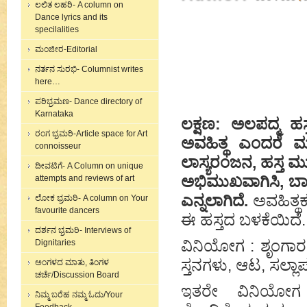
ಲಲಿತ ಲಹರಿ- A column on
Dance lyrics and its
specilalities
ಮಂಜೀರ-Editorial
ನರ್ತನ ಸುರಭಿ- Columnist writes
here…
ಪರಿಭ್ರಮಣ- Dance directory of
Karnataka
ಲಕ್ಷಣ: ಅಲಪದ್ಮ ಹಸ
ರಂಗ ಭ್ರಮರಿ-Article space for Art
ಅವಹಿತ್ಥ ಎಂದರೆ ಮ
connoisseur
ಲಾಸ್ಯರಂಜನ, ಹಸ್ತ ಮುಕ
ದೀವಟಿಗೆ- A Column on unique
ಅಭಿಮುಖವಾಗಿಸಿ, ಬಾಗ
attempts and reviews of art
ಎನ್ನಲಾಗಿದೆ.
ಅವಹಿತ್ಥ
ಲೋಕ ಭ್ರಮರಿ- A column on Your
favourite dancers
ಈ ಹಸ್ತದ ಬಳಕೆಯಿದೆ.
ದರ್ಶನ ಭ್ರಮರಿ- Interviews of
ವಿನಿಯೋಗ : ಶೃಂಗಾರ
Dignitaries
ಸ್ತನಗಳು, ಆಟ, ಸಲ್ಲಾಪ
ಅಂಗಳದ ಮಾತು, ತಿಂಗಳ
ಚರ್ಚೆ/Discussion Board
ಇತರೇ ವಿನಿಯೋಗ :
ನಿಮ್ಮ ಬರೆಹ ನಮ್ಮ ಓದು/Your