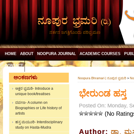
ನರ್ತನ ಜಗತ್ತಿಗೊಂದು ಪರಿಭ್ರಮಣ
HOME
ABOUT
NOOPURA JOURNAL
ACADEMIC COURSES
PUBL
CONTACT
ಅಂಕಣಗಳು
Noopura Bhramari | ನೂಪುರ ಭ್ರಮರಿ
>
No
ಅಕ್ಷರ ಭ್ರಮರಿ- Introduce a
ಭೇರುಂಡ ಹಸ್ತ
unique book/treatises
ದರ್ಪಣ- A column on
Posted On: Monday, S
Biographies or Life history of
(No Rating
artists
ಹಸ್ತ ಮಯೂರಿ- Interdisciplinary
study on Hasta-Mudra
Author:
ಡಾ. ಮ