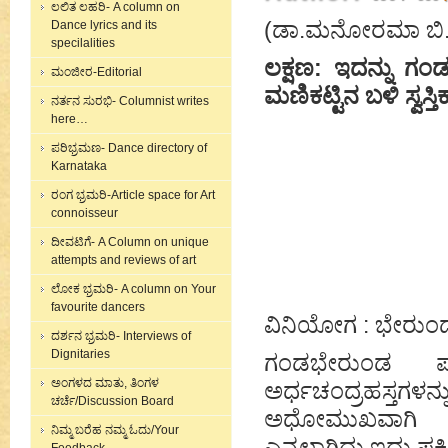
ಲಲಿತ ಲಹರಿ- A column on
(ಡಾ.ಮನೋರಮಾ ಬಿ.ಎನ
Dance lyrics and its
specilalities
ಲಕ್ಷಣ: ಇದನ್ನು ಗಂಡ
ಮಂಜೀರ-Editorial
ಮಣಿಕಟ್ಟಿನ ಬಳಿ ಸ್ವಸ್
ನರ್ತನ ಸುರಭಿ- Columnist writes
here…
ಪರಿಭ್ರಮಣ- Dance directory of
Karnataka
ರಂಗ ಭ್ರಮರಿ-Article space for Art
connoisseur
ದೀವಟಿಗೆ- A Column on unique
attempts and reviews of art
ಲೋಕ ಭ್ರಮರಿ- A column on Your
favourite dancers
ವಿನಿಯೋಗ : ಭೇರುಂಡ ಪ
ದರ್ಶನ ಭ್ರಮರಿ- Interviews of
Dignitaries
ಗಂಡಭೇರುಂಡ ಪಕ್
ಅಂಗಳದ ಮಾತು, ತಿಂಗಳ
ಅರ್ಧಚಂದ್ರಹಸ್ತಗಳನ
ಚರ್ಚೆ/Discussion Board
ಅಧೋಮುಖವಾಗಿ 
ನಿಮ್ಮ ಬರೆಹ ನಮ್ಮ ಓದು/Your
ಎನ್ನಲಾಗಿದ್ದು ಇದು ಪಕ್ಷ