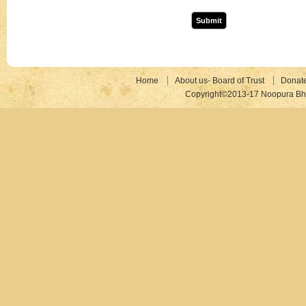
Home
About us- Board of Trust
Donat
Copyright©2013-17 Noopura Bhr