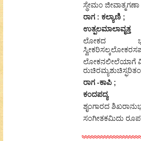
ಸ್ಥೇಮಂ ಜೀವಾತ್ಮಗಣಾ 
ರಾಗ : ಕಲ್ಯಾಣಿ ;
ಉತ್ಪಲಮಾಲಾವೃತ್ತ
ಲೋಕದ ಭಾವಜ
ಸ್ವೀಕರಿಸಲ್ಕಲೋಕ
ಲೋಕನಲೀಲೆಯಾಗೆ ಮಿಗ
ರುಚಿರಮ್ಯಶುಚಿಸ್ಫರಿತ
ರಾಗ -ಕಾಪಿ ;
ಕಂದಪದ್ಯ
ಶೃಂಗಾರದ ಶಿಖರಾನುಭ 
ಸಂಗೀತಕಮಿದು ರೂಪಕ 