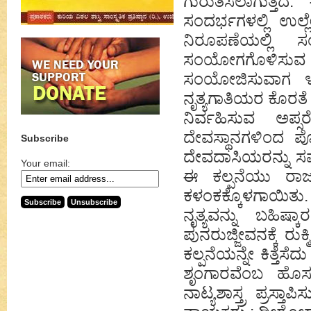
ಗುರುತಿಸಲಾಗುತ್ತದ
ಸಂದರ್ಭಗಳಲ್ಲಿ ಉಲ
ನಿರೂಪಣೆಯಲ್ಲಿ ಸ
ಸಂಯೋಗಗೊಳಿಸುವ 
ಸಂಯೋಜಿಸುವಾಗ ೪ ವೃ
ನೃತ್ಯಗಾತಿಯರ ಕೊರತೆ ಕ
ನಿರ್ವಹಿಸುವ ಅಪ್ಸ
ದೇವಸ್ಥಾನಗಳಿಂದ ಪೋಷಿ
Subscribe
ದೇವದಾಸಿಯರನ್ನು ಸರ
Your email:
ಈ ಕಲ್ಪನೆಯು ರಾಜನ
ಕಳಂಕಕ್ಕೊಳಗಾಯಿತ
ನೃತ್ಯವನ್ನು ಬಹಿಷ
ಪುನರುಜ್ಜೀವನಕ್ಕೆ ರುಕ
ಕಲ್ಪನೆಯನ್ನೇ ಕಿತ್ತೆಸ
ಶೃಂಗಾರವೆಂಬ ಹೊಸ 
ನಾಟ್ಯಶಾಸ್ತ್ರ ಪ್ರ