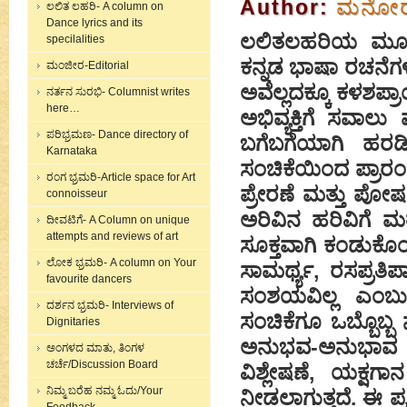
Author:
ಮನೋರಮ
ಲಲಿತ ಲಹರಿ- A column on
Dance lyrics and its
ಲಲಿತಲಹರಿಯ ಮೂಲಕ
specilalities
ಕನ್ನಡ ಭಾಷಾ ರಚನೆಗಳ
ಮಂಜೀರ-Editorial
ಅವೆಲ್ಲದಕ್ಕೂ ಕಳಶಪ್ರಾ
ನರ್ತನ ಸುರಭಿ- Columnist writes
here…
ಅಭಿವ್ಯಕ್ತಿಗೆ ಸವಾಲು
ಪರಿಭ್ರಮಣ- Dance directory of
ಬಗೆಬಗೆಯಾಗಿ ಹರಡ
Karnataka
ಸಂಚಿಕೆಯಿಂದ ಪ್ರಾರಂಭ
ರಂಗ ಭ್ರಮರಿ-Article space for Art
ಪ್ರೇರಣೆ ಮತ್ತು ಪೋ
connoisseur
ಅರಿವಿನ ಹರಿವಿಗೆ ಮ
ದೀವಟಿಗೆ- A Column on unique
attempts and reviews of art
ಸೂಕ್ತವಾಗಿ ಕಂಡುಕೊಂಡ
ಲೋಕ ಭ್ರಮರಿ- A column on Your
ಸಾಮರ್ಥ್ಯ, ರಸಪ್ರತಿಪ
favourite dancers
ಸಂಶಯವಿಲ್ಲ ಎಂಬುದ
ದರ್ಶನ ಭ್ರಮರಿ- Interviews of
ಸಂಚಿಕೆಗೂ ಒಬ್ಬೊಬ್ಬ 
Dignitaries
ಅನುಭವ-ಅನುಭಾವ ನ
ಅಂಗಳದ ಮಾತು, ತಿಂಗಳ
ಚರ್ಚೆ/Discussion Board
ವಿಶ್ಲೇಷಣೆ, ಯಕ್
ನಿಮ್ಮ ಬರೆಹ ನಮ್ಮ ಓದು/Your
ನೀಡಲಾಗುತ್ತದೆ. ಈ ಪ