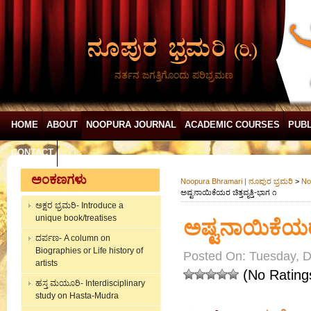
ನರ್ತನ ಜಗತ್ತಿಗೊಂದು ಪರಿಭ್ರಮಣ
HOME
ABOUT
NOOPURA JOURNAL
ACADEMIC COURSES
PUBL
CONTACT
ಅಂಕಣಗಳು
Noopura Bhramari | ನೂಪುರ ಭ್ರಮರಿ
>
No
ಅಷ್ಟನಾಯಿಕೆಯರ ಚಿತ್ತವೃತ್ತಿ-ಭಾಗ ೧
ಅಕ್ಷರ ಭ್ರಮರಿ- Introduce a
unique book/treatises
ಅಷ್ಟನಾಯಿಕೆಯರ ಚ
ದರ್ಪಣ- A column on
Biographies or Life history of
Posted On: Tuesday, 
artists
(No Rating
ಹಸ್ತ ಮಯೂರಿ- Interdisciplinary
study on Hasta-Mudra