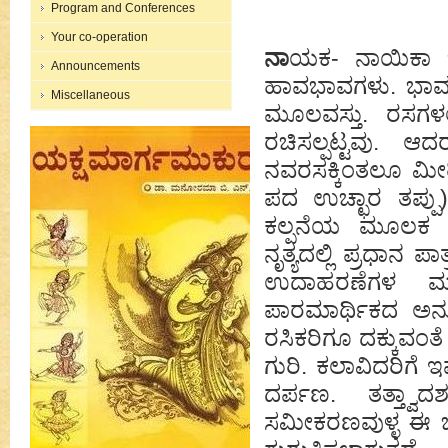
Program and Conferences
Your co-operation
ನಾ
ಯಕ- ನಾಯಿಕಾ ಭ
Announcements
ಹಾವಭಾವಗಳು. ಭಾವನೆ
Miscellaneous
ಮೂಲವಸ್ತು. ರಸಗಳಲ್
ರಚಿಸಲ್ಪಟ್ಟವು. ಆ
ನವರಸಕ್ಕಿಂತಲೂ ಮೀರ
ಪದ ಉಚ್ಛಾರ ತಪ್ಪು)
ಕಲ್ಪನೆಯ ಮೂಲಕ ಅ
ನೃತ್ಯದಲ್ಲಿ ಪ್ರಧಾನ ಪ
ಉದಾಹರಣೆಗಳ ಮ
ಪಾರಮಾರ್ಥಿಕದ ಅನುಭವ
ರಸಿಕರಿಗೂ ದಕ್ಕುವ
ಗುರಿ. ಕಲಾವಿದರಿಗೆ 
ದರ್ಪಣ. ತತ್ತ್ವಾದ
ಸಮೀಕರಣವುಳ್ಳ ಈ ಭಾ