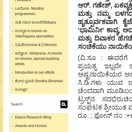
Feedback
ಆರ್. ಗಣೇಶ್, ಏಕವ್ಯ
ಒಳನೋಟ- Monthly
ಮತ್ತು ನಮ್ಮ ಬಳ
programmes
ಹೃತ್ಪೂರ್ವಕವಾಗಿ ಕ
ನುಡಿ ನಮನ ಅಂಜಲಿ/Obituary
‘ಭಾಮಿನೀ’ ಕಾವ್ಯ, 
ರಂಗಸ್ಥಳ-A column on
Yakshagana specialities
ಮತ್ತು ದಿವಾಕರ ಹೆ
ವಿಮರ್ಶೆ(review & Criticism)
ಸಂಚಿಕೆಯು ನಾಯಿಕೆಯ
ಅಭಿಜ್ಞಾನ- Abhijnana- A column
(ವಿ.ಸೂ : ಈವರೆಗೆ
on sincere, special budding
artists
ಪ್ರಯತ್ನ ಇಲ್ಲವೇ
Introduction to our efforts
ಅಷ್ಟನಾಯಿಕೆಯರ ಅಭಿವ
ಸಿ.ಡಿ.ಗಳು ಯುವ 
ಶೋಧ ಭ್ರಮರಿ Shodha Bhramari
ಚೆಂದವಾಗಿ ಮೂಡಿಬಂದ
ರಂಗಾಕ್ಷರ
ಟ್ರಸ್ಟ್‌ನ ಸದಭಿರು
ಸಂಘಟಕ ಶ್ರೀಯುತ ಮು
ರೂ. ; ಫೋನ್ ನಂ :
Dance Research Wing
Awards and Honors