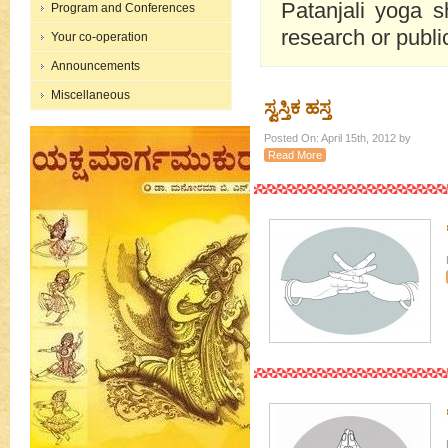
Patanjali yoga s
Program and Conferences
research or publi
Your co-operation
Announcements
Miscellaneous
ಸ್ವಸ್ತಿಕ ಹಸ್ತ
Posted On: April 15th, 2012 by
Read More