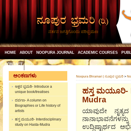
ನರ್ತನ ಜಗತ್ತಿಗೊಂದು ಪರಿಭ್ರಮಣ
HOME
ABOUT
NOOPURA JOURNAL
ACADEMIC COURSES
PUBL
CONTACT
ಅಂಕಣಗಳು
Noopura Bhramari | ನೂಪುರ ಭ್ರಮರಿ
>
No
ಅಕ್ಷರ ಭ್ರಮರಿ- Introduce a
ಹಸ್ತ ಮಯೂರಿ- 
unique book/treatises
Mudra
ದರ್ಪಣ- A column on
Biographies or Life history of
ಯಾವುದೇ ನೃತ್ಯದ 
artists
ನಾನಾಭಾವನೆಗಳನ್
ಹಸ್ತ ಮಯೂರಿ- Interdisciplinary
study on Hasta-Mudra
ಉದ್ದಿಷ್ಟಾರ್ಥದ ಅಭ