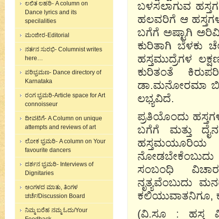
ಲಲಿತ ಲಹರಿ- A column on
ಬಳಸಲಾಗುವ ಹಸ್ತಗಳು 
Dance lyrics and its
ಹಲವರಿಗೆ ಆ ಹಸ್ತಗ
specilalities
ಬಗೆಗೆ ಅಷ್ಟಾಗಿ ಅರಿವಿಲ
ಮಂಜೀರ-Editorial
ಕುರಿತಾಗಿ ಬೆಳಕು ಚ
ನರ್ತನ ಸುರಭಿ- Columnist writes
ಹಸ್ತಮುದ್ರೆಗಳ ಲಕ
here…
ಕುರಿತಂತೆ ಕಿರು
ಪರಿಭ್ರಮಣ- Dance directory of
Karnataka
ಡಾ.ಮನೋರಮಾ ಬಿ ಎ
ರಂಗ ಭ್ರಮರಿ-Article space for Art
ಲಭ್ಯವಿದೆ.
connoisseur
ಪ್ರತಿಯೊಂದು ಹಸ್ತ
ದೀವಟಿಗೆ- A Column on unique
attempts and reviews of art
ಬಗೆಗೆ ಮತ್ತು ದೈ
ಹಸ್ತಮಯೂರಿಯ ಉ
ಲೋಕ ಭ್ರಮರಿ- A column on Your
favourite dancers
ನೋಡಬೇಕೆಂಬುದು ಹಂ
ದರ್ಶನ ಭ್ರಮರಿ- Interviews of
ಸಂಬಂಧಿ ವಿಚಾರಗಳನ
Dignitaries
ನೃತ್ಯವೆಂಬುದು ಮ
ಅಂಗಳದ ಮಾತು, ತಿಂಗಳ
ಕಲಿಯುವಾತನಿಗೂ, ಕ
ಚರ್ಚೆ/Discussion Board
ನಿಮ್ಮ ಬರೆಹ ನಮ್ಮ ಓದು/Your
(ವಿ.ಸೂ : ಹಸ್ತ 