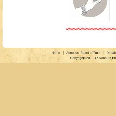
Home
About us- Board of Trust
Donat
Copyright©2013-17 Noopura Bhr