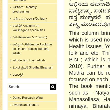
Feedback
ಅಭಿನಯ ದರ್ಪಣದಿಂದಲ
ಒಳನೋಟ- Monthly
ನಾಟ್ಯಶಾಸ್ತ್ರ, ಸಂಗ
programmes
ಹಸ್ತ ಮುಕ್ತಾವಳಿ,
ನುಡಿ ನಮನ ಅಂಜಲಿ/Obituary
ಶಾಸ್ತ್ರ ಮುಂತಾದವ
ರಂಗಸ್ಥಳ-A column on
Yakshagana specialities
This column brin
ವಿಮರ್ಶೆ(review & Criticism)
which is used no
ಅಭಿಜ್ಞಾನ- Abhijnana- A column
Health issues, Y
on sincere, special budding
folk and etc. T
artists
B.N ; which is 
Introduction to our efforts
2010). Further 
ಶೋಧ ಭ್ರಮರಿ Shodha Bhramari
Mudra can be re
ರಂಗಾಕ್ಷರ
focused on each 
The book mentio
such as – Natya
Dance Research Wing
Manasollasa, Ha
nirnaya, Bhara
Awards and Honors