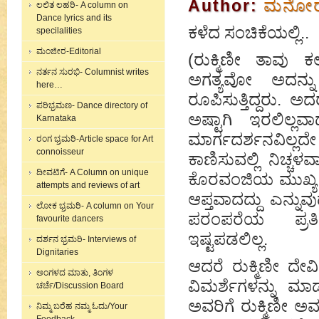
Author:
ಮನೋರಮ
ಲಲಿತ ಲಹರಿ- A column on
Dance lyrics and its
ಕಳೆದ ಸಂಚಿಕೆಯಲ್ಲಿ..
specilalities
ಮಂಜೀರ-Editorial
(ರುಕ್ಮಿಣೀ ತಾವು ಕ
ನರ್ತನ ಸುರಭಿ- Columnist writes
ಅಗತ್ಯವೋ ಅದನ್ನ
here…
ರೂಪಿಸುತ್ತಿದ್ದರು. 
ಪರಿಭ್ರಮಣ- Dance directory of
ಅಷ್ಟಾಗಿ ಇರಲಿಲ್ಲ
Karnataka
ಮಾರ್ಗದರ್ಶನವಿಲ್ಲದೇ 
ರಂಗ ಭ್ರಮರಿ-Article space for Art
connoisseur
ಕಾಣಿಸುವಲ್ಲಿ ನಿಚ್
ದೀವಟಿಗೆ- A Column on unique
ಕೊರವಂಜಿಯ ಮುಖ್ಯ ಪ್ರ
attempts and reviews of art
ಆಪ್ತವಾದದ್ದು ಎನ್ನುವ
ಲೋಕ ಭ್ರಮರಿ- A column on Your
ಪರಂಪರೆಯ ಪ್ರತಿ
favourite dancers
ಇಷ್ಟಪಡಲಿಲ್ಲ.
ದರ್ಶನ ಭ್ರಮರಿ- Interviews of
Dignitaries
ಆದರೆ ರುಕ್ಮಿಣೀ ದೇ
ಅಂಗಳದ ಮಾತು, ತಿಂಗಳ
ವಿಮರ್ಶೆಗಳನ್ನು ಮಾ
ಚರ್ಚೆ/Discussion Board
ಅವರಿಗೆ ರುಕ್ಮಿಣೀ ಅ
ನಿಮ್ಮ ಬರೆಹ ನಮ್ಮ ಓದು/Your