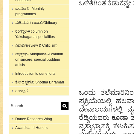
Feedback
ಒಳಿತಿಗಿಂತ ಕೆಡುಕನ್ನ
ಒಳನೋಟ- Monthly
programmes
ನುಡಿ ನಮನ ಅಂಜಲಿ/Obituary
ರಂಗಸ್ಥಳ-A column on
Yakshagana specialities
ವಿಮರ್ಶೆ(review & Criticism)
ಅಭಿಜ್ಞಾನ- Abhijnana- A column
on sincere, special budding
artists
Introduction to our efforts
ಶೋಧ ಭ್ರಮರಿ Shodha Bhramari
ಒಂದು ತಲೆಮಾರಿನಿಂ
ರಂಗಾಕ್ಷರ
ಪ್ರಕ್ರಿಯೆಯಲ್ಲಿ ಹಲವ
ದೇವಾಲಯಗಳಲ್ಲಿ ನೃತ್
ರೆಡ್ಡಿಯವರು ಕೂಡಾ ತಾವ
Dance Research Wing
ನೃತ್ಯಾಭ್ಯಾಸಕ್ಕೆ ಕಳು
Awards and Honors