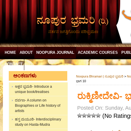
ನರ್ತನ ಜಗತ್ತಿಗೊಂದು ಪರಿಭ್ರಮಣ
HOME
ABOUT
NOOPURA JOURNAL
ACADEMIC COURSES
PUBL
CONTACT
ಅಂಕಣಗಳು
Noopura Bhramari | ನೂಪುರ ಭ್ರಮರಿ
>
No
ಭಾಗ 10
ಅಕ್ಷರ ಭ್ರಮರಿ- Introduce a
unique book/treatises
ರುಕ್ಮಿಣೀದೇವಿ- 
ದರ್ಪಣ- A column on
Biographies or Life history of
Posted On: Sunday, Au
artists
(No Rating
ಹಸ್ತ ಮಯೂರಿ- Interdisciplinary
study on Hasta-Mudra