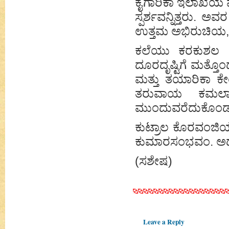
ಕೈಗಾರಿಕಾ ಇಲಾಖೆಯ ಮ
ಸ್ಪರ್ಶವನ್ನಿತ್ತರು. 
ಉತ್ತಮ ಅಭಿರುಚಿಯ, ಒ
ಕಲೆಯು ಕರಕುಶಲ ವಸ
ದೂರದೃಷ್ಟಿಗೆ ಮತ್ತೊ
ಮತ್ತು ತಯಾರಿಕಾ ಕೇಂ
ತರುವಾಯ ಕಮಲಾ
ಮುಂದುವರೆದುಕೊಂಡ
ಕುಟ್ರಾಲ ಕೊರವಂಜ
ಕುಮಾರಸಂಭವಂ. ಅದರಲ್ಲ
(ಸಶೇಷ)
Leave a Reply