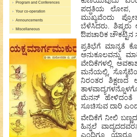
ಕುಣಿಯುವುದು ಎಂದರ
Program and Conferences
ಪದ್ಧತಿಯ ಲೋಪ, ಅ
Your co-operation
ಮುಖ್ಯವೆಂದು ಪ್ರೋತ್
Announcements
ಬೆಳೆಸಿದರು. ಶಿಷ್ಯರು 
Miscellaneous
ಔಪಚಾರಿಕ ಚೌಕಟ್ಟಿನ 
ಪ್ರತಿಭೆಗೆ ಮಾನ್ಯತೆ
ಅನುಕೂಲವನ್ನು ಮಾ
ವೇದಿಕೆಗಳಲ್ಲಿ ಅವಕ
ಮನೆಯಲ್ಲಿ, ಸೊಸ್ಶೆ
ನಿರಂತರ ಶಿಕ್ಷಣದ ಅ
ತಾಳವಾದ್ಯಗಳನ್ನೊಳ
ಮೆನನ್ ಹೇಳಿದಂತೆ 
ಸೂಚಿಸುವ ದಾರಿ ಎಂದ
ವೇದಿಕೆಗೆ ನೀಲಿ ಬಣ್ಣದ
ಹಿನ್ನಲೆ ವಾದ್ಯದದವರ
ಎಂದಿಗೂ ಯಾರೂ ಯೋ