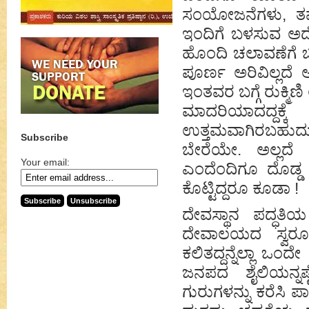
ಸಂಯೋಜನೆಗಳು, ತಮಗಾಗ
ಇಂದಿಗೆ ಬಳಸುವ ಅದೆ
ಹೊಂದಿ ಚಲಾವಣೆಗೆ ಬ
ಪೂರ್ಣ ಅರಿವಿಲ್ಲದೆ 
ಇಂತವರ ಬಗ್ಗೆ ರುಕ್ಮಿ
ಮಾದರಿಯಾದದ್ದಕ
ಉತ್ತಮವಾಗಿರಬಹುದ
Subscribe
ಬೇರೆಯೇ. ಅಲ್ಲದೆ
Your email:
ಎಂದೆಂದಿಗೂ ದೊಡ್ಡ ಮ
ಕೊಟ್ಟಿದ್ದರೂ ಕೂಡಾ !
ದೇವಸ್ಥಾನ ಪದ್ಧತಿಯ
ದೇವಾಲಯದ ಸ್ವರೂಪ
ಕಲಿತದ್ದನ್ನೆಲ್ಲಾ ಒಂ
ಜನಪದ ಶೈಲಿಯನ್ನಷ
ಗುರುಗಳನ್ನು ಕರೆಸಿ