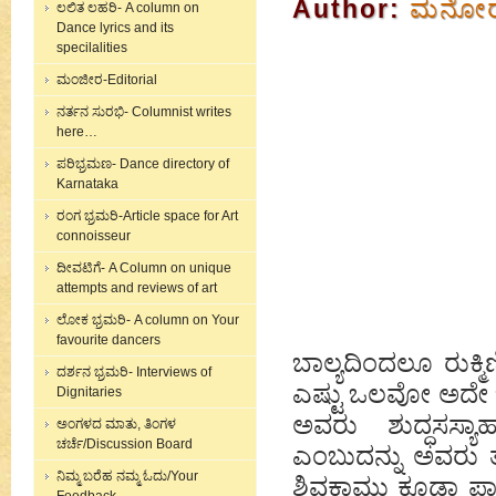
Author:
ಮನೋರಮ
ಲಲಿತ ಲಹರಿ- A column on
Dance lyrics and its
specilalities
ಮಂಜೀರ-Editorial
ನರ್ತನ ಸುರಭಿ- Columnist writes
here…
ಪರಿಭ್ರಮಣ- Dance directory of
Karnataka
ರಂಗ ಭ್ರಮರಿ-Article space for Art
connoisseur
ದೀವಟಿಗೆ- A Column on unique
attempts and reviews of art
ಲೋಕ ಭ್ರಮರಿ- A column on Your
favourite dancers
ಬಾಲ್ಯದಿಂದಲೂ ರುಕ್ಮಿ
ದರ್ಶನ ಭ್ರಮರಿ- Interviews of
ಎಷ್ಟು ಒಲವೋ ಅದೇ ಬಗ
Dignitaries
ಅವರು ಶುದ್ಧಸಸ್ಯಾಹ
ಅಂಗಳದ ಮಾತು, ತಿಂಗಳ
ಚರ್ಚೆ/Discussion Board
ಎಂಬುದನ್ನು ಅವರು ತ
ನಿಮ್ಮ ಬರೆಹ ನಮ್ಮ ಓದು/Your
ಶಿವಕಾಮು ಕೂಡಾ ಪ್ರಾ