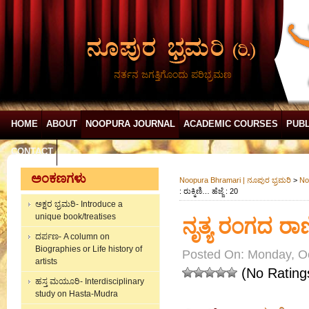
ನರ್ತನ ಜಗತ್ತಿಗೊಂದು ಪರಿಭ್ರಮಣ
HOME
ABOUT
NOOPURA JOURNAL
ACADEMIC COURSES
PUBL
CONTACT
ಅಂಕಣಗಳು
Noopura Bhramari | ನೂಪುರ ಭ್ರಮರಿ
>
No
: ರುಕ್ಮಿಣಿ… ಹೆಜ್ಜೆ : 20
ಅಕ್ಷರ ಭ್ರಮರಿ- Introduce a
unique book/treatises
ನೃತ್ಯ ರಂಗದ ರಾಣಿ 
ದರ್ಪಣ- A column on
Biographies or Life history of
Posted On: Monday, Oc
artists
(No Rating
ಹಸ್ತ ಮಯೂರಿ- Interdisciplinary
study on Hasta-Mudra