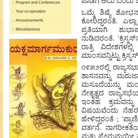
ಪಾಡಿಗೆ ಅದು ಬಂದು ಹ
Program and Conferences
ಒಮ್ಮೆ ಶಿಷ್ಯೆ ಶೋಭನ
Your co-operation
ಕೋರಿದ್ದರಂತೆ. ಎಲ್ಲ
Announcements
ಪ್ರತಿಯಾಗಿ ಶು
Miscellaneous
ನುಡಿದರಂತೆ.
‘
ಕ್ರಿಸ್
ರಾತ್ರಿ ವಿದೇಶಗ
ಮಾಂಸವನ್ನಿಟ್ಟು ಕ್ರಿಸ್ಮಸ
೧೯೫೨ರಲ್ಲಿ ರಾಜ್ಯಸಭ
ಶಾಸನವನ್ನು ಮರುಜ
ಮಸೂದೆಯನ್ನು ಮಂ
ನೇತೃತ್ವದ ರಾಜ್ಯಸಭೆಯ
ಇಂತಹ ಕ್ರಮವನ್ನು
ವಿಷಯವೆಂದು ನೆಹರೂ ಹ
ಹೇಳಿದ್ದರಂತೆ ;
‘
ಪ್ರಾ
ವರ್ತನೆ. ನಾಗರೀಕತೆ
ಮತ್ತು ಪ್ರೇಮಮಯೀ 