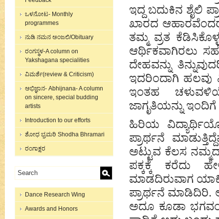
Feedback
ಇದ್ದ ಬದುಕಿನ ಶೈಲಿ ಪ್
ಒಳನೋಟ- Monthly
ಖಾರದ ಆಹಾರವೆಂದರೆ 
programmes
ತಮ್ಮ ವ್ರತ ಕೆಡಿಸಿಕೊಳ್ಳ
ನುಡಿ ನಮನ ಅಂಜಲಿ/Obituary
ಆರ್ಥಿಕವಾಗಿರಲು ಸಹಕ
ರಂಗಸ್ಥಳ-A column on
Yakshagana specialities
ದೇಹವನ್ನು ತಿನ್ನುವು
ವಿಮರ್ಶೆ(review & Criticism)
ಇದರಿಂದಾಗಿ ಹಲವು ವ
ಅಭಿಜ್ಞಾನ- Abhijnana- A column
ಇಂತಹ ಚಳುವಳಿಯೇ
on sincere, special budding
ಜಾಗೃತಿಯನ್ನು ಇಂದಿಗೆ 
artists
Introduction to our efforts
ಹಿರಿಯ ವಿದ್ಯಾರ್ಥಿಯೊ
ಶೋಧ ಭ್ರಮರಿ Shodha Bhramari
ಪ್ರಾರ್ಥನೆ ಮಾಡುತ್ತಿ
ರಂಗಾಕ್ಷರ
ಅಟ್ಟುವ ಕೆಲಸ ನಮ್ಮದಾಗುತ
ಪಕ್ಕಕ್ಕೆ ಕರೆದು ಹ
ಮಾಡದಿರುವಾಗ ಯಾಕೀ 
ಪ್ರಾರ್ಥನೆ ಮಾಡಿದಿರಿ
Dance Research Wing
ಅದೂ ಕೂಡಾ ಭಗವಂತನಿಂ
Awards and Honors