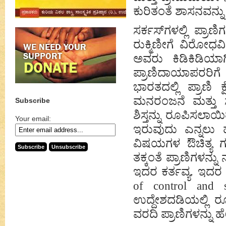
ಕುರಿತಂತೆ ಶಾಸನವನ್ನು 
ಸರ್ಕಸ್‌ಗಳಲ್ಲಿ ಪ್
ರುಕ್ಮಿಣೀಗೆ ವಿರೋಧವ
ಅವರು ಕಿಡಿಕಿಡಿಯಾಗ
ಪ್ರಾಣಿದಾಯಾಪರರಿಗ
ಭಾರತದಲ್ಲಿ ಪ್ರಾಣಿ ಕ್
ಮನರಂಜನೆ ಮತ್ತು ಸ
Subscribe
ಶಿಸ್ತನ್ನು ರೂಪಿಸಲಾ
Your email:
ಇರುವುದು ಎನ್ನಲು ಹ
ವಿಷಯಗಳ ಔಚಿತ್ಯ ಗಮನ
ತಕ್ಕಂತೆ ಪ್ರಾಣಿಗಳನ್
ಇದರ ಕರ್ತವ್ಯ. ಇದರ 
of control and 
ಉದ್ದೇಶದಡಿಯಲ್ಲಿ ರ
ವರದಿ ಪ್ರಾಣಿಗಳನ್ನು ಹೇ