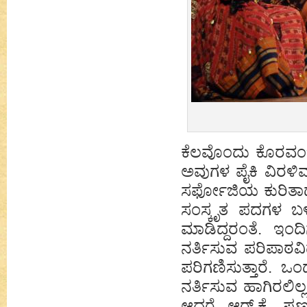
ಕೆಲವೊಂದು ಕೊರವಂಜಿ
ಅವುಗಳ ಪೈಕಿ ವಿರ
ಸರ್ಫೋಜಿಯ ಕುರಿತಾದ
ಸಂಸ್ಕೃತ ಪದಗಳ ಬಳಕೆ
ಮಾಡಿದ್ದರಂತೆ. ಇಂದಿ
ನರ್ತಿಸುವ ಪರಿಪಾಠವ
ಪರಿಗಣಿಸುತ್ತಾರೆ. ಒ
ನರ್ತಿಸುವ ಹಾಗಿರಲಿಲ್
ಆದರೆ ಆರ್.ಕೆ. ಷಣ