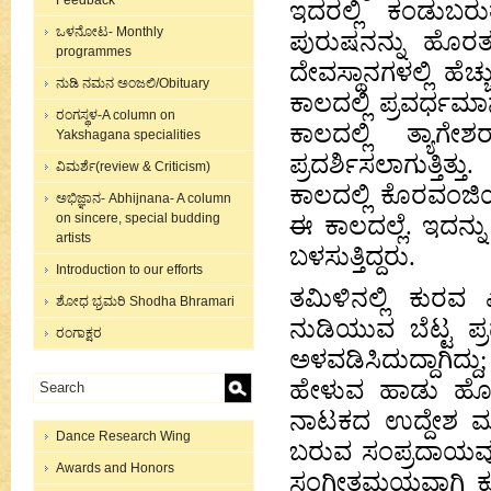
Feedback
ಇದರಲ್ಲಿ ಕಂಡುಬರ
ಒಳನೋಟ- Monthly
ಪುರುಷನನ್ನು ಹೊರತುಪ
programmes
ದೇವಸ್ಥಾನಗಳಲ್ಲಿ ಹೆ
ನುಡಿ ನಮನ ಅಂಜಲಿ/Obituary
ಕಾಲದಲ್ಲಿ ಪ್ರವರ್ಧ
ರಂಗಸ್ಥಳ-A column on
ಕಾಲದಲ್ಲಿ ತ್ಯಾಗ
Yakshagana specialities
ಪ್ರದರ್ಶಿಸಲಾಗುತ್ತ
ವಿಮರ್ಶೆ(review & Criticism)
ಕಾಲದಲ್ಲಿ ಕೊರವಂಜಿಯ
ಅಭಿಜ್ಞಾನ- Abhijnana- A column
on sincere, special budding
ಈ ಕಾಲದಲ್ಲೆ. ಇದನ್ನು
artists
ಬಳಸುತ್ತಿದ್ದರು.
Introduction to our efforts
ತಮಿಳಿನಲ್ಲಿ ಕುರವ
ಶೋಧ ಭ್ರಮರಿ Shodha Bhramari
ನುಡಿಯುವ ಬೆಟ್ಟ ಪ್ರ
ರಂಗಾಕ್ಷರ
ಅಳವಡಿಸಿದುದ್ದಾಗಿದ್ದ
ಹೇಳುವ ಹಾಡು ಹೊಸೆ
ನಾಟಕದ ಉದ್ದೇಶ ಮತ
Dance Research Wing
ಬರುವ ಸಂಪ್ರದಾಯವೂ
Awards and Honors
ಸಂಗೀತಮಯವಾಗಿ ಕೂಡಿ