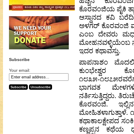
ಹೆಚ್ಚಿನ ಕೊರವಂಜ
ಕೊರವಂಜಿಯ ಪೈಕಿ ತ್
ಆಸ್ಥಾನದ ಕವಿ ಬರೆ
ಅಳಗರ್ ಕೊರವಂಜಿ ಮಾ
ಎಂಬ ದೇವರು ಮಧುರೈ
ಮೋಹನವಳ್ಳಿಯೆಂಬ ನಾ
ಇದರ ಕಥಾವಸ್ತು.
Subscribe
ಪಾಪನಾಶಂ ಮೊದಲಿಯ
ಕುಂಭೇಶ್ವರ ಕೊ
Your email:
೧೮೩೫-೧೮೭೫ರವರೆಗೆ 
ಭಾಗವತ ಮೇಳಗಳ
ನರ್ತಿಸುತ್ತಿದ್ದರು.
ಕೊರವಂಜಿ. ಇಲ್ಲ
ಮೋಹಿತಳಾಗುತ್ತಾಳೆ. ೧
ಕಥಾಕಾಲಕ್ಷೇಪದ ಸಂಕೀ
ಕಣ್ಣಪ್ಪನ ಕಥೆಯ 