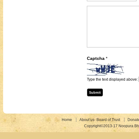
Captcha
*
Type the text displayed above:
Home
About us- Board of Trust
Donat
Copyright©2013-17 Noopura Bhr