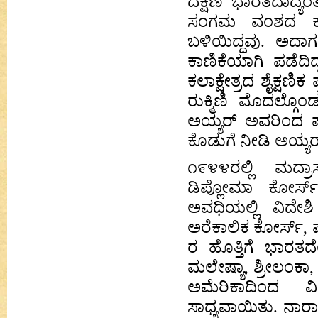
ದಕ್ಷಿಣ ಭಾರತದಾದ್ಯ
ಸಂಗಮ ವಂಶದ ಕಾ
ಬಳಿಯಿದ್ದವು. ಅದಾಗಲ
ಕಾಣಿಕೆಯಾಗಿ ಪಡೆದಿದ
ಕಲಾಕ್ಷೇತ್ರದ ಶೈಕ್ಷ
ರುಕ್ಮಿಣಿ ಮೊದಲ್ಗೊ
ಅಯ್ಯರ್ ಅವರಿಂದ ಪಡೆ
ಕೊಡುಗೆ ನೀಡಿ ಅಯ್ಯರ್
೧೯೪೪ರಲ್ಲಿ ಮದ್ರಾ
ಡಿಪ್ಲೋಮಾ ಕೋರ್
ಅವಧಿಯಲ್ಲಿ ವಿದೇಶಿ 
ಅರೆಕಾಲಿಕ ಕೋರ್ಸ್, 
ರ ಹೊತ್ತಿಗೆ ಭಾರತದೆ
ಮಲೇಷ್ಯಾ, ಶ್ರೀಲಂಕಾ
ಅಮೆರಿಕಾದಿಂದ ವಿದ
ಸಾಧ್ಯವಾಯಿತು. ನಾ