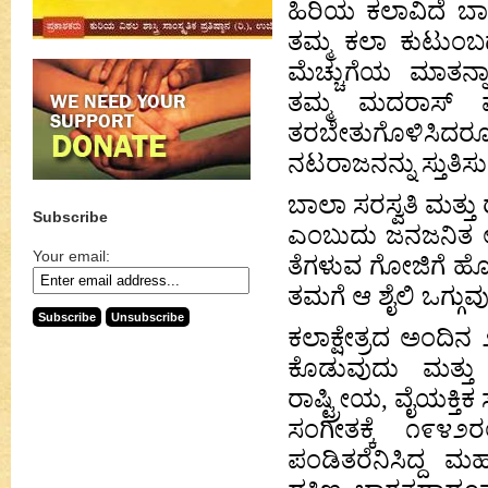
ಹಿರಿಯ ಕಲಾವಿದೆ ಬಾಲ
ತಮ್ಮ ಕಲಾ ಕುಟುಂಬದ
ಮೆಚ್ಚುಗೆಯ ಮಾತನ್ನಾ
ತಮ್ಮ ಮದರಾಸ್ ಮ್ಯೂ
ತರಬೇತುಗೊಳಿಸಿದರ
ನಟರಾಜನನ್ನು ಸ್ತುತಿಸು
ಬಾಲಾ ಸರಸ್ವತಿ ಮತ್ತು 
Subscribe
ಎಂಬುದು ಜನಜನಿತ ಅನಿ
Your email:
ತೆಗಳುವ ಗೋಜಿಗೆ ಹೋಗ
ತಮಗೆ ಆ ಶೈಲಿ ಒಗ್ಗುವು
ಕಲಾಕ್ಷೇತ್ರದ ಅಂದಿನ
ಕೊಡುವುದು ಮತ್ತು ಕ
ರಾಷ್ಟ್ರೀಯ, ವೈಯಕ್ತಿಕ
ಸಂಗೀತಕ್ಕೆ ೧೯೪೨ರ
ಪಂಡಿತರೆನಿಸಿದ್ದ 