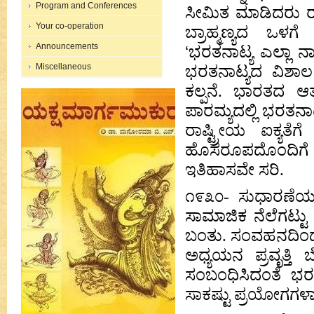
Program and Conferences
ಸೀಮಿತ ಮಾಡಿದರು ರುಕ
Your co-operation
ಬ್ರಾಹ್ಮಣ್ಯದ ಒಳಗೆ
Announcements
‘
ಭರತನಾಟ್ಯ ಎಲ್ಲಾ 
Miscellaneous
ಭರತನಾಟ್ಯದ ವಿಶಾ
ಕಲ್ಪನೆ. ಭಾರತದ ಆತ್ಮ
ಪಾರಮ್ಯದಲ್ಲಿ ಭರತನಾಟ್
ರಾಷ್ಟ್ರೀಯ ಐಕ್ಯತ
ಹೊಸರೂಪದೊಂದಿಗೆ ರಾ
ಇತಿಹಾಸವೇ ಸರಿ.
೧೯೩೦- ಸುಧಾರಣೆಯ ಪ
ಸಾಮಾಜಿಕ ನೆಲೆಗಟ್ಟು
ಬಂತು. ಸಂವಹನದಿಂದಾಗ
ಅಧ್ಯಯನ ಪ್ರವೃತ್ತಿ ಬ
ಸಂಬಂಧಿಸಿದಂತೆ ಭರತನ
ಸಾಕಷ್ಟು ಪ್ರಯೋಗಗಳಾಗ