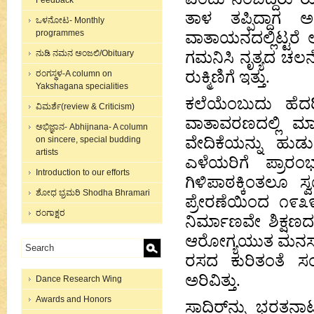
Feedback
ತಾಳ ತಪ್ಪಿದ್ದಾಗ ಅ
ಒಳನೋಟ- Monthly
programmes
ವಾತಾಯನದಲ್ಲಿಟ್ಟರೆ ಅ
ನುಡಿ ನಮನ ಅಂಜಲಿ/Obituary
ಗಮನಿಸಿ ನೃತ್ಯದ ಚಲನ
ರುಕ್ಮಿಣಿಗೆ ಇತ್ತು.
ರಂಗಸ್ಥಳ-A column on
Yakshagana specialities
ಕಲೆಯೆಂಬುದು ಹೆದರ
ವಿಮರ್ಶೆ(review & Criticism)
ವಾತಾವರಣದಲ್ಲಿ ಮಾತ
ಅಭಿಜ್ಞಾನ- Abhijnana- A column
ವೇದಿಕೆಯನ್ನು ಹುಡು
on sincere, special budding
artists
ಎಳೆಯರಿಗೆ ಪ್ರಾರಂ
Introduction to our efforts
ಗಿಳಿಪಾಠಕ್ಕಿಂತಲ
ಶೋಧ ಭ್ರಮರಿ Shodha Bhramari
ಪ್ರೇರಣೆಯಿಂದ ೧೯೩೯ರಲ
ರಂಗಾಕ್ಷರ
ನಿರ್ಮಾಣವೇ ಶಿಕ್ಷಣದ
ಆರೋಗ್ಯಯುತ ಮನಸ್ಸುಗ
ರಸದ ಕುರಿತಂತೆ ಸ
ಅರಿವಿತ್ತು.
Dance Research Wing
Awards and Honors
ಸಾದಿರ್‌ನ್ನು ಭರತನಾಟ