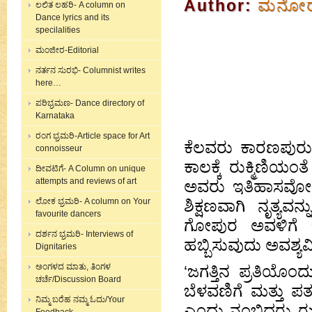
Author:
ಮನೋರಮ
ಲಲಿತ ಲಹರಿ- A column on
Dance lyrics and its
specilalities
ಮಂಜೀರ-Editorial
ನರ್ತನ ಸುರಭಿ- Columnist writes
here…
ಪರಿಭ್ರಮಣ- Dance directory of
Karnataka
ರಂಗ ಭ್ರಮರಿ-Article space for Art
ಕೆಲವರು ಕಾರಣಪುರು
connoisseur
ಕಾಲಕ್ಕೆ ರುಕ್ಮಿಣಿಯ
ದೀವಟಿಗೆ- A Column on unique
attempts and reviews of art
ಅವರು ಇತಿಹಾಸವೋ, 
ಲೋಕ ಭ್ರಮರಿ- A column on Your
ಶಿಕ್ಷಣವಾಗಿ ನೃತ್ಯವ
favourite dancers
ಗೋಪುರ ಅವಳಿಗೆ ಬ
ದರ್ಶನ ಭ್ರಮರಿ- Interviews of
ಹಬ್ಬಿಸುವುದು ಅವಶ್ಯವಿತ
Dignitaries
ಅಂಗಳದ ಮಾತು, ತಿಂಗಳ
‘
ಜಗತ್ತಿನ ಪ್ರತಿಯೊಂ
ಚರ್ಚೆ/Discussion Board
ಬೆಳವಣಿಗೆ ಮತ್ತು ಪ
ನಿಮ್ಮ ಬರೆಹ ನಮ್ಮ ಓದು/Your
ಎಂದು ನಂಬಿದ್ದರು ರುಕ