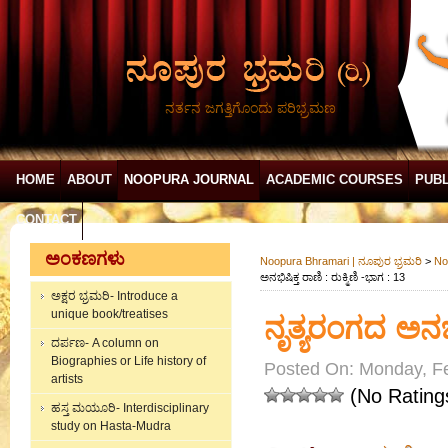
ನರ್ತನ ಜಗತ್ತಿಗೊಂದು ಪರಿಭ್ರಮಣ
HOME
ABOUT
NOOPURA JOURNAL
ACADEMIC COURSES
PUBL
CONTACT
ಅಂಕಣಗಳು
Noopura Bhramari | ನೂಪುರ ಭ್ರಮರಿ
>
No
ಅನಭಿಷಿಕ್ತ ರಾಣಿ : ರುಕ್ಮಿಣಿ -ಭಾಗ : 13
ಅಕ್ಷರ ಭ್ರಮರಿ- Introduce a
unique book/treatises
ನೃತ್ಯರಂಗದ ಅನಭಿಷ
ದರ್ಪಣ- A column on
Biographies or Life history of
Posted On: Monday, Fe
artists
(No Rating
ಹಸ್ತ ಮಯೂರಿ- Interdisciplinary
study on Hasta-Mudra