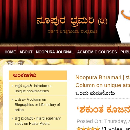
ನರ್ತನ ಜಗತ್ತಿಗೊಂದು ಪರಿಭ್ರಮಣ
HOME
ABOUT
NOOPURA JOURNAL
ACADEMIC COURSES
PUBL
CONTACT
ಅಂಕಣಗಳು
Noopura Bhramari | ನ
Column on unique att
ಅಕ್ಷರ ಭ್ರಮರಿ- Introduce a
unique book/treatises
ಒಂದು ಮರುನೋಟ
ದರ್ಪಣ- A column on
Biographies or Life history of
‘ಶಕುಂತ ಕೂಜನ’
artists
ಹಸ್ತ ಮಯೂರಿ- Interdisciplinary
Posted On: Thursday, A
study on Hasta-Mudra
(
1
votes, a