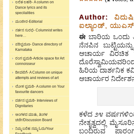
ಲಲಿತ ಲಹರಿ- A column on
Dance lyrics and its
specilalities
Author:
ವಿದುಷ
ಮಂಜೀರ-Editorial
ಐಲ್ಯಾಂಡ್, ಯುಎಸ
ನರ್ತನ ಸುರಭಿ- Columnist writes
ಈ
ಬಾರಿಯ ಒಂದು ತಿ
here…
ನೆನಪಿನ ಬುಟ್ಟಿಯನ
ಪರಿಭ್ರಮಣ- Dance directory of
Karnataka
ಆಚಾರ್ಯ ವಿರಚಿತ 
ರಂಗ ಭ್ರಮರಿ-Article space for Art
ದೊರೆಸ್ವಾಮಿಯವರಿಂದ 
connoisseur
ಹಿರಿಯ ದಾರ್ಶನಿಕ ಕವಿ 
ದೀವಟಿಗೆ- A Column on unique
ಆಚಾರ್ಯರ ನಿರ್ದೇಶನದ
attempts and reviews of art
ಲೋಕ ಭ್ರಮರಿ- A column on Your
favourite dancers
ದರ್ಶನ ಭ್ರಮರಿ- Interviews of
Dignitaries
ಕಳೆದ ೨೪ ವರ್ಷಗಳಿಂ
ಅಂಗಳದ ಮಾತು, ತಿಂಗಳ
ಚರ್ಚೆ/Discussion Board
ನೇತೃತ್ವದಲ್ಲಿ ಮೈಸೂ
ನಿಮ್ಮ ಬರೆಹ ನಮ್ಮ ಓದು/Your
ಬಂದಿರುವ ಪಾರಂಗ