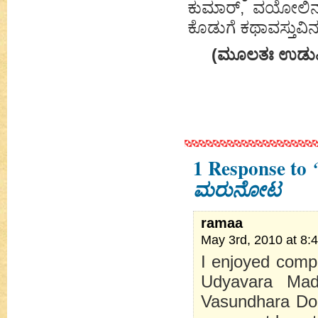
ಕುಮಾರ್, ವಯೋಲಿನ್‌ನ
ಕೊಡುಗೆ ಕಥಾವಸ್ತುವಿನ 
(ಮೂಲತಃ ಉಡುಪಿಯ
1 Response to
ಮರುನೋಟ
ramaa
May 3rd, 2010 at 8:
I enjoyed comp
Udyavara Mad
Vasundhara Dor