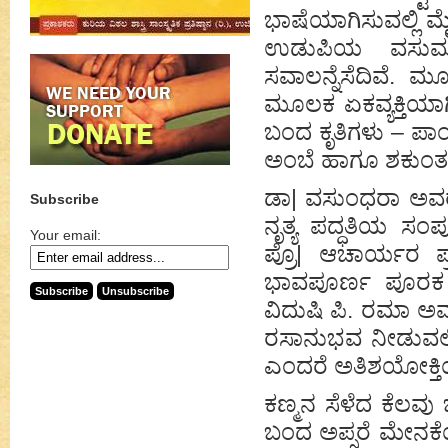
ಭಾಷೆಯಾಗಿಸುವಲ್ಲಿ 
ಉಡುಪಿಯ ವಸುಮತಿ
ಸವಾಲನ್ನೆಸೆದಿವೆ. ಮ
ಮೂಲಕ ಏಕವ್ಯಕ್ತಿಯಾಗ
ಬಂದ ಕೃತಿಗಳು – ಪಾಂ
ಅಂಬೆ ಹಾಗೂ ಶಕುಂತ
ಡಾ| ವಸುಂಧರಾ ಅವರ ಶ
Subscribe
ನೃತ್ಯ ಪದ್ಧತಿಯ ಸಂ
Your email:
ಪ್ರೊ| ಆಚಾರ್ಯರ ಪ್
ಭಾವಪೂರ್ಣ ಪೂರಕ ಹ
ವಿದುಷಿ ಪಿ. ರಮಾ ಅ
ರಸಾನುಭವ ನೀಡುವಲ್ಲಿ 
ಎಂದರೆ ಅತಿಶಯೋಕ್ತ
ಕಣ್ಮನ ಸೆಳೆದ ಕೆಲವು
ಬಂದ ಅಪ್ಸರೆ ಮೇನಕೆಯ