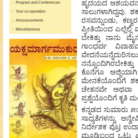
ಹೃದಯದ ಆಶಯವನ್ನು ವ
Program and Conferences
ಸಾಲುಗಳಾಗಿದ್ದವು. ಶಕ
Your co-operation
ರಸವನ್ನುಂಡು, ಕಣ್ವ
Announcements
ಪ್ರೀತಿಯಿಂದ ಎಲ್ಲೆಲ್ಲ
Miscellaneous
ಬೇಕಿತ್ತು ನಾನು ಮೈ
ಗಾಂಧರ್ವ ವಿವಾಹ
ವೇದನೆಯನ್ನೆದುರಿಸಲು,
ನನ್ನೊಂದಿಗಿರಬೇಕಿತ್
ಕೊನೆಗೂ ಅಜ್ಜಿಯಾ
ಮೇನಕೆಯೊಂದಿಗೆ ಶಕು
ಚೇತನವೇ ಅಥವಾ ಇ
ಪ್ರಶ್ನೆಯೊಂದಿಗೆ ಕೃತಿ ಮ
ಕನ್ನಡದ ಸುಮಾರು ೫೦ಕ್ಕೂ
ಸಾಧ್ಯತೆಗಳನ್ನು ಅ
ನಿರ್ದೇಶಕ ಪ್ರೊ| ಉ
ಮೂಡಿಬಂದ ಒಟ್ಟು ಏಳು