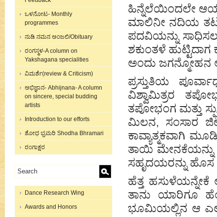
Feedback
ಹಿನ್ನೆಲೆಯಿಂದಲೇ ಆಯ
ಒಳನೋಟ- Monthly
ಮಾಲಿನೀ ನದಿಯ ತಟದಲ್
programmes
ಪದವಿಯನ್ನು ಸಾಧಿಸಲ
ನುಡಿ ನಮನ ಅಂಜಲಿ/Obituary
ಶಕುಂತಳೆ ಹುಟ್ಟಿದಾಗ 
ರಂಗಸ್ಥಳ-A column on
Yakshagana specialities
ಅಂದು ಜಗನ್ಮೋಹನ 
ವಿಮರ್ಶೆ(review & Criticism)
ಪ್ರಸ್ತುತಿಯ ಪೂರ
ಅಭಿಜ್ಞಾನ- Abhijnana- A column
ವಿಶ್ವಾಮಿತ್ರರ ತಪೋ
on sincere, special budding
artists
ತಪೋಭಂಗ ಮತ್ತು ಸ್ಫ
Introduction to our efforts
ಮಿಲನ, ಸಂಸಾರ ಜೀ
ಕಾವ್ಯಾತ್ಮಕವಾಗಿ ಮೂ
ಶೋಧ ಭ್ರಮರಿ Shodha Bhramari
ತಾಯಿ ಮೇನಕೆಯನ್ನು 
ರಂಗಾಕ್ಷರ
ಸಹೃದಯರನ್ನು ಹೊಸ ಸ
ಹೆತ್ತ ಹಸುಳೆಯನ್ನೇಕೆ 
ತಾನು ಯಾರಿಗೂ ಹೆಂ
Dance Research Wing
ಭೂಮಿಯಲ್ಲಿನ ಆ ಎಲ
Awards and Honors