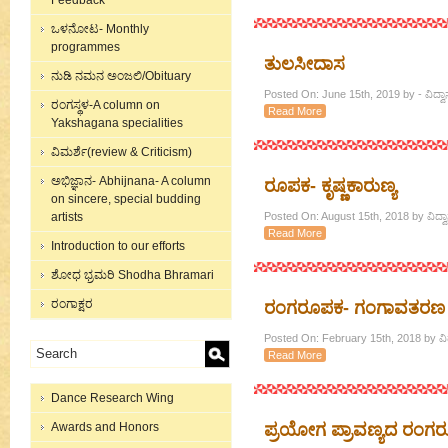
Feedback
ಒಳನೋಟ- Monthly
programmes
ತುಲಸೀದಾಸ
ನುಡಿ ನಮನ ಅಂಜಲಿ/Obituary
Posted On: June 15th, 2019 by - ವಿದ
ರಂಗಸ್ಥಳ-A column on
Read More
Yakshagana specialities
ವಿಮರ್ಶೆ(review & Criticism)
ಅಭಿಜ್ಞಾನ- Abhijnana- A column
ರೂಪಕ- ಕೃಷ್ಣಕಾರುಣ್ಯ
on sincere, special budding
artists
Posted On: August 15th, 2018 by ವಿದ
Read More
Introduction to our efforts
ಶೋಧ ಭ್ರಮರಿ Shodha Bhramari
ರಂಗಾಕ್ಷರ
ರಂಗರೂಪಕ- ಗಂಗಾವತರಣ
Posted On: February 15th, 2018 by ವ
Read More
Dance Research Wing
Awards and Honors
ಪ್ರಯೋಗ ಪ್ರಾವಣ್ಯದ ರಂ