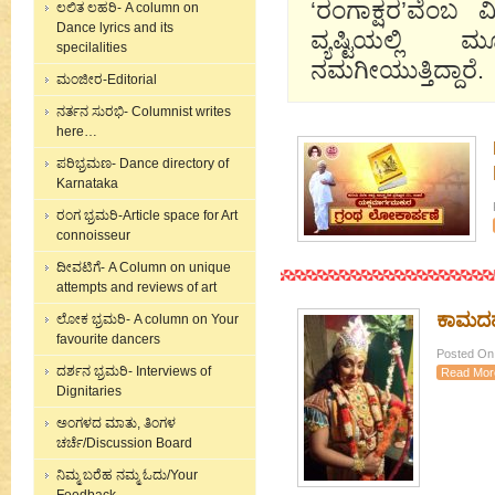
‘ರಂಗಾಕ್ಷರ’ವೆಂ
ಲಲಿತ ಲಹರಿ- A column on
Dance lyrics and its
ವ್ಯಷ್ಟಿಯಲ್ಲಿ 
specilalities
ನಮಗೀಯುತ್ತಿದ್ದಾರೆ.
ಮಂಜೀರ-Editorial
ನರ್ತನ ಸುರಭಿ- Columnist writes
here…
ಪರಿಭ್ರಮಣ- Dance directory of
Karnataka
ರಂಗ ಭ್ರಮರಿ-Article space for Art
connoisseur
ದೀವಟಿಗೆ- A Column on unique
attempts and reviews of art
ಕಾಮದ
ಲೋಕ ಭ್ರಮರಿ- A column on Your
favourite dancers
Posted On:
ದರ್ಶನ ಭ್ರಮರಿ- Interviews of
Read Mor
Dignitaries
ಅಂಗಳದ ಮಾತು, ತಿಂಗಳ
ಚರ್ಚೆ/Discussion Board
ನಿಮ್ಮ ಬರೆಹ ನಮ್ಮ ಓದು/Your