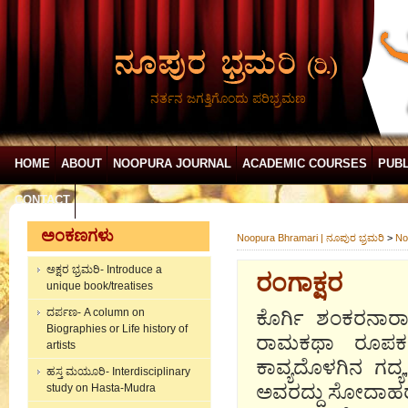
ನರ್ತನ ಜಗತ್ತಿಗೊಂದು ಪರಿಭ್ರಮಣ
HOME
ABOUT
NOOPURA JOURNAL
ACADEMIC COURSES
PUBL
CONTACT
ಅಂಕಣಗಳು
Noopura Bhramari | ನೂಪುರ ಭ್ರಮರಿ
>
No
ಅಕ್ಷರ ಭ್ರಮರಿ- Introduce a
ರಂಗಾಕ್ಷರ
unique book/treatises
ದರ್ಪಣ- A column on
ಕೊರ್ಗಿ ಶಂಕರನಾರ
Biographies or Life history of
ರಾಮಕಥಾ ರೂಪಕ ನ
artists
ಕಾವ್ಯದೊಳಗಿನ ಗದ್
ಹಸ್ತ ಮಯೂರಿ- Interdisciplinary
ಅವರದ್ದು ಸೋದಾಹರಣ
study on Hasta-Mudra