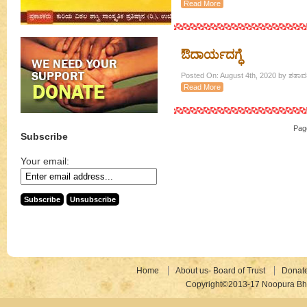
Read More
ಔದಾರ್ಯದಗ್ಧೆ
Posted On: August 4th, 2020 by ಶತಾವಧ
Read More
Pag
Subscribe
Your email:
Home
About us- Board of Trust
Donat
Copyright©2013-17 Noopura Bhr