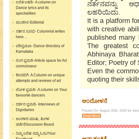
ಲಲಿತ ಲಹರಿ- A column on
ನರ್ತನವನ್ನು ಆ
Dance lyrics and its
ಲಹರಿಯಿದು.
specilalities
It is a platform 
ಮಂಜೀರ-Editorial
with creative abi
ನರ್ತನ ಸುರಭಿ- Columnist writes
published many 
here…
The greatest co
ಪರಿಭ್ರಮಣ- Dance directory of
Karnataka
Abhinaya Bharati
ರಂಗ ಭ್ರಮರಿ-Article space for Art
Editor; Poetry o
connoisseur
Even the common 
ದೀವಟಿಗೆ- A Column on unique
quoting their ski
attempts and reviews of art
ಲೋಕ ಭ್ರಮರಿ- A column on Your
favourite dancers
ಆಂದೋಳನೆ
ದರ್ಶನ ಭ್ರಮರಿ- Interviews of
Dignitaries
Posted On: August 20th, 2020 by ಶತಾವ
Read More
ಅಂಗಳದ ಮಾತು, ತಿಂಗಳ
ಚರ್ಚೆ/Discussion Board
ನಿಮ್ಮ ಬರೆಹ ನಮ್ಮ ಓದು/Your