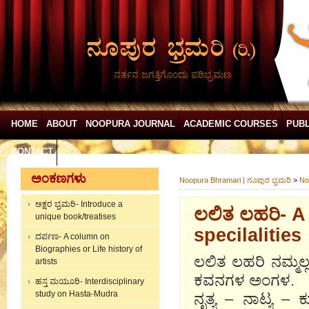
ನರ್ತನ ಜಗತ್ತಿಗೊಂದು ಪರಿಭ್ರಮಣ
HOME
ABOUT
NOOPURA JOURNAL
ACADEMIC COURSES
PUBL
CONTACT
ಅಂಕಣಗಳು
Noopura Bhramari | ನೂಪುರ ಭ್ರಮರಿ
>
No
ಅಕ್ಷರ ಭ್ರಮರಿ- Introduce a
ಲಲಿತ ಲಹರಿ- A
unique book/treatises
specilalities
ದರ್ಪಣ- A column on
Biographies or Life history of
ಲಲಿತ ಲಹರಿ ನಮ್ಮಲ್ಲ
artists
ಕವನಗಳ ಅಂಗಳ.
ಹಸ್ತ ಮಯೂರಿ- Interdisciplinary
study on Hasta-Mudra
ನೃತ್ಯ – ನಾಟ್ಯ 