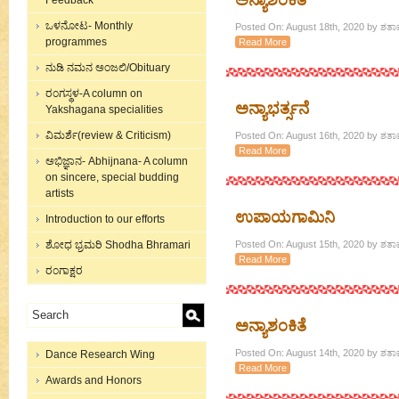
ಅನ್ಯಾಶಂಕಿತೆ
Feedback
ಒಳನೋಟ- Monthly
Posted On: August 18th, 2020 by ಶತಾವ
programmes
Read More
ನುಡಿ ನಮನ ಅಂಜಲಿ/Obituary
ರಂಗಸ್ಥಳ-A column on
ಅನ್ಯಾಭರ್ತ್ಸನೆ
Yakshagana specialities
ವಿಮರ್ಶೆ(review & Criticism)
Posted On: August 16th, 2020 by ಶತಾವ
Read More
ಅಭಿಜ್ಞಾನ- Abhijnana- A column
on sincere, special budding
artists
ಉಪಾಯಗಾಮಿನಿ
Introduction to our efforts
ಶೋಧ ಭ್ರಮರಿ Shodha Bhramari
Posted On: August 15th, 2020 by ಶತಾವ
Read More
ರಂಗಾಕ್ಷರ
ಅನ್ಯಾಶಂಕಿತೆ
Posted On: August 14th, 2020 by ಶತಾವ
Dance Research Wing
Read More
Awards and Honors